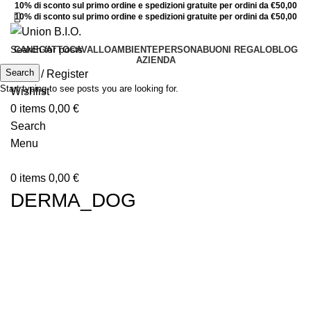
10% di sconto sul primo ordine e spedizioni gratuite per ordini da €50,00
10% di sconto sul primo ordine e spedizioni gratuite per ordini da €50,00
CANE
GATTO
CAVALLO
AMBIENTE
PERSONA
BUONI REGALO
BLOG
AZIENDA
Search
Login / Register
Start typing to see posts you are looking for.
Wishlist
0
items
0,00
€
Search
Menu
0
items
0,00
€
DERMA_DOG