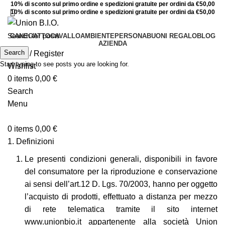
10% di sconto sul primo ordine e spedizioni gratuite per ordini da €50,00
10% di sconto sul primo ordine e spedizioni gratuite per ordini da €50,00
CANE
GATTO
CAVALLO
AMBIENTE
PERSONA
BUONI REGALO
BLOG
AZIENDA
Search
Login / Register
Start typing to see posts you are looking for.
Wishlist
0
items
0,00
€
Search
Menu
0
items
0,00
€
Definizioni
Le presenti condizioni generali, disponibili in favore
del consumatore per la riproduzione e conservazione
ai sensi dell’art.12 D. Lgs. 70/2003, hanno per oggetto
l’acquisto di prodotti, effettuato a distanza per mezzo
di rete telematica tramite il sito internet
www.unionbio.it
appartenente alla società Union