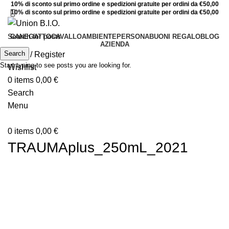
10% di sconto sul primo ordine e spedizioni gratuite per ordini da €50,00
10% di sconto sul primo ordine e spedizioni gratuite per ordini da €50,00
CANE
GATTO
CAVALLO
AMBIENTE
PERSONA
BUONI REGALO
BLOG
AZIENDA
Search
Login / Register
Start typing to see posts you are looking for.
Wishlist
0
items
0,00
€
Search
Menu
0
items
0,00
€
TRAUMAplus_250mL_2021