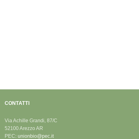
CONTATTI
Via Achille Grandi, 87/C
52100 Arezzo AR
PEC:
unionbio@pec.it