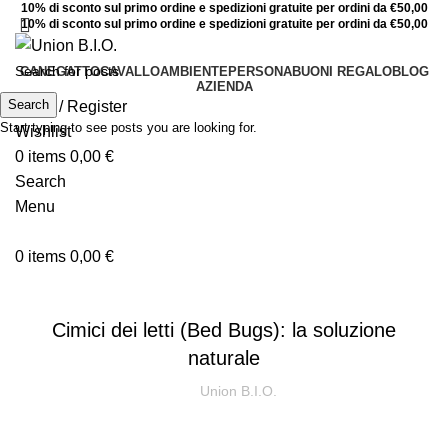
10% di sconto sul primo ordine e spedizioni gratuite per ordini da €50,00
10% di sconto sul primo ordine e spedizioni gratuite per ordini da €50,00
CANE
GATTO
CAVALLO
AMBIENTE
PERSONA
BUONI REGALO
BLOG
AZIENDA
Search
Login / Register
Start typing to see posts you are looking for.
Wishlist
0
items
0,00
€
Search
Menu
0
items
0,00
€
,
,
AMBIENTE
NEWS
PERSONA
Cimici dei letti (Bed Bugs): la soluzione
naturale
Union B.I.O.