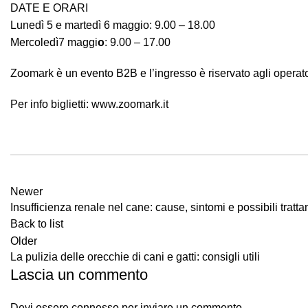
DATE E ORARI
Lunedì 5 e martedì 6 maggio: 9.00 – 18.00
Mercoledì7 maggi
o
: 9.00 – 17.00
Zoomark è un evento B2B e l’ingresso è riservato agli operato
Per info biglietti:
www.zoomark.it
Newer
Insufficienza renale nel cane: cause, sintomi e possibili tratt
Back to list
Older
La pulizia delle orecchie di cani e gatti: consigli utili
Lascia un commento
Devi essere
connesso
per inviare un commento.