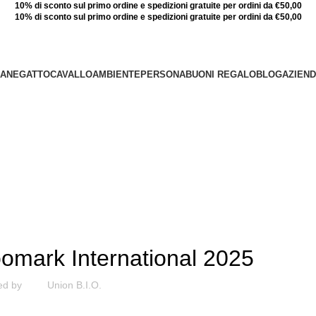
10% di sconto sul primo ordine e spedizioni gratuite per ordini da €50,00
10% di sconto sul primo ordine e spedizioni gratuite per ordini da €50,00
ANE
GATTO
CAVALLO
AMBIENTE
PERSONA
BUONI REGALO
BLOG
AZIEN
,
,
CANE
GATTO
NEWS
oomark International 2025
ed by
Union B.I.O.