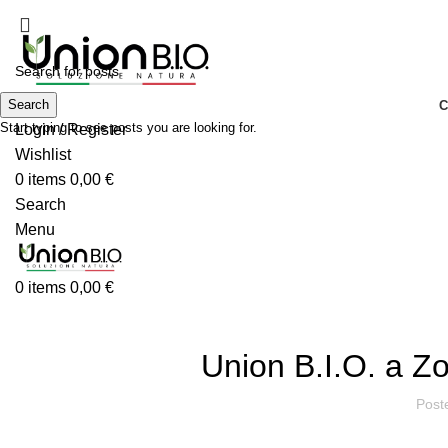
Search
C
Start typing to see posts you are looking for.
Login / Register
Wishlist
0
items
0,00
€
Search
Menu
0
items
0,00
€
Union B.I.O. a Z
Post