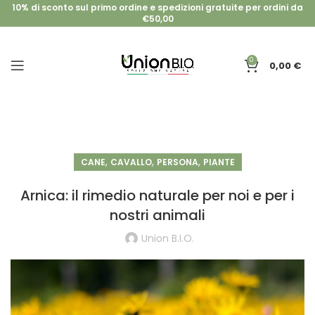
10% di sconto sul primo ordine e spedizioni gratuite per ordini da
€50,00
0
0,00
€
,
,
,
CANE
CAVALLO
PERSONA
PIANTE
Arnica: il rimedio naturale per noi e per i
nostri animali
Union B.I.O.