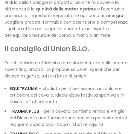
Al di là della tipologia di prodotto, ciò che fa davvero la
differenza è la
qualità delle materie prime
e l’eventuale
presenza di ingredienti vegetali che agiscono
in sinergia
.
Scegliere prodotti formulati con attenzione e competenza
significa offrire un supporto concreto, nel rispetto
dell’equilibrio naturale del corpo, umano o animale.
Il consiglio di Union B.I.O.
Per chi desidera affidarsi a formulazioni frutto della ricerca
scientifica, Union B.I.O. propone soluzioni specifiche per
diverse esigenze, tutte a base di Arnica:
EQUITRAUMA
– studiato per il benessere muscolare e
articolare del cavallo, ideale dopo l’attività sportiva o in
caso di affaticamento
TRAUMA PLUS
– per il cavallo, combina Arnica e Artiglio
del Diavolo in una formulazione pensata per sostenere il
recupero dopo piccoli traumi, sforzi e rigidità
TRAUMA DOG
– con aggiunta di Artiglio del Diavolo, è