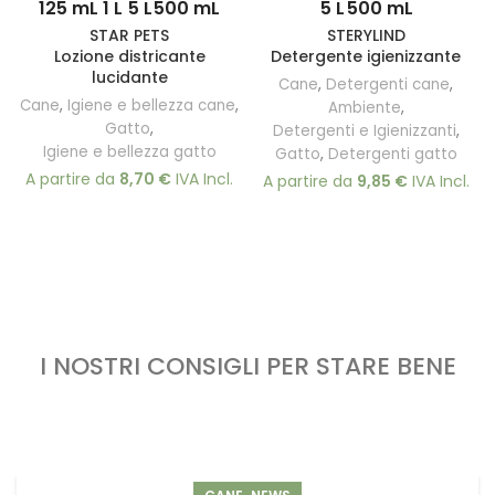
125 mL
1 L
5 L
500 mL
5 L
500 mL
STAR PETS
STERYLIND
Lozione districante
Detergente igienizzante
lucidante
Cane
,
Detergenti cane
,
Cane
,
Igiene e bellezza cane
,
Ambiente
,
Gatto
,
Detergenti e Igienizzanti
,
Igiene e bellezza gatto
Gatto
,
Detergenti gatto
A partire da
8,70
€
IVA Incl.
A partire da
9,85
€
IVA Incl.
I NOSTRI CONSIGLI PER STARE BENE