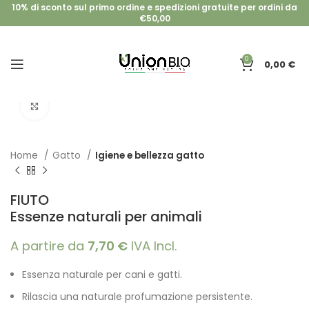
10% di sconto sul primo ordine e spedizioni gratuite per ordini da
€50,00
0
0,00
€
Clicca per ingrandire
Home
Gatto
Igiene e bellezza gatto
FIUTO
Essenze naturali per animali
A partire da
7,70
€
IVA Incl.
Essenza naturale per cani e gatti.
Rilascia una naturale profumazione persistente.