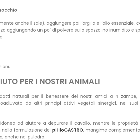
inocchio
te anche il sale), aggiungere poi l’argilla e l’olio essenziale, 
nza aggiungendo un po’ di polvere sullo spazzolino inumidito e sp
e.
ioni.
IUTO PER I NOSTRI ANIMALI
dotti naturali per il benessere dei nostri amici a 4 zampe, u
coadiuvato da altri principi attivi vegetali sinergici, nei su
idoneo ad aiutare a depurare il cavallo, mentre le proprietà 
nella formulazione del
pHiloGASTRO
, mangime complementare
lo, anche nel puledro.