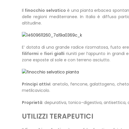
Il
finocchio selvatico
è una pianta erbacea spontanea
delle regioni mediterranee. In Italia è diffusa part
altitudine.
E’ dotata di una grande radice rizomatosa, fusto er
filiformi
e
fiori gialli
riuniti per l’appunto in grandi e
zone esposte al sole e con terreno asciutto.
Principi attivi
: anetolo, fencone, galattogeno, cheto
metilcavicolo.
Proprietà
: depurativa, tonico-digestiva, antisettica
UTILIZZI TERAPEUTICI