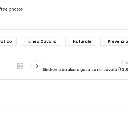
free photos
vatico
Linea Cavallo
Naturale
Prevenzi
Old
Sindrome da ulcera gastrica nel cavallo (EGU