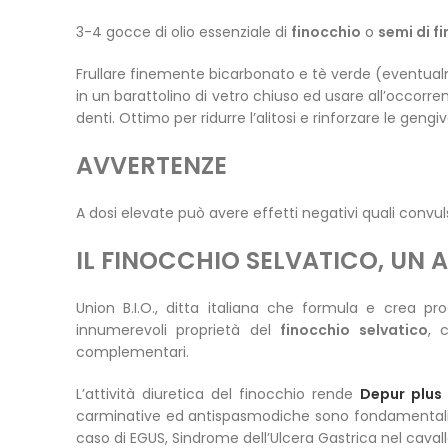
3-4 gocce di olio essenziale di
finocchio
o
semi di f
Frullare finemente bicarbonato e tè verde (eventualmen
in un barattolino di vetro chiuso ed usare all’occorre
denti. Ottimo per ridurre l’alitosi e rinforzare le gengiv
AVVERTENZE
A dosi elevate può avere effetti negativi quali convuls
IL FINOCCHIO SELVATICO, UN A
Union B.I.O., ditta italiana che formula e crea pro
innumerevoli proprietà del
finocchio selvatico
, 
complementari.
L’attività diuretica del finocchio rende
Depur plus
carminative ed antispasmodiche sono fondamentali 
caso di EGUS, Sindrome dell’Ulcera Gastrica nel caval