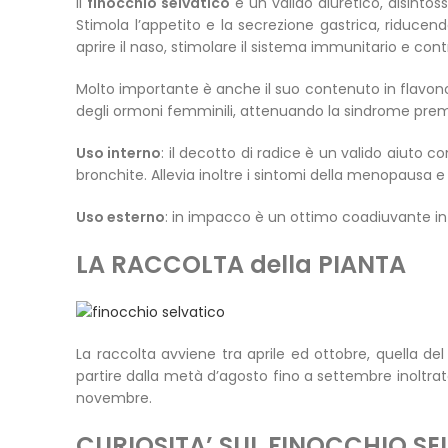
Il
finocchio selvatico
è un valido diuretico, disintos
Stimola l’appetito e la secrezione gastrica, riducend
aprire il naso, stimolare il sistema immunitario e co
Molto importante è anche il suo contenuto in flavonoid
degli ormoni femminili, attenuando la sindrome prem
Uso interno
: il decotto di radice è un valido aiuto co
bronchite. Allevia inoltre i sintomi della menopausa e i
Uso esterno
: in impacco è un ottimo coadiuvante in
LA RACCOLTA della PIANTA
La raccolta avviene tra aprile ed ottobre, quella de
partire dalla metà d’agosto fino a settembre inoltrato
novembre.
CURIOSITA’ SUL FINOCCHIO S