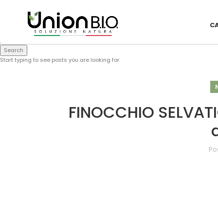
1
C
Search
Start typing to see posts you are looking for.
FINOCCHIO SELVATIC
Po