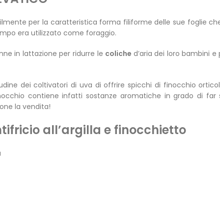
ilmente per la caratteristica forma filiforme delle sue foglie ch
empo era utilizzato come foraggio.
ne in lattazione per ridurre le
coliche
d’aria
dei loro bambini e 
udine dei coltivatori di uva di offrire spicchi di finocchio ortico
finocchio contiene infatti sostanze aromatiche in grado di fa
one la vendita!
ricio all’argilla e finocchietto
a