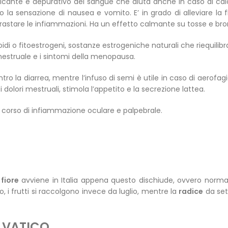
sicante e depurativo del sangue che aiuta anche in caso di calco
o la sensazione di nausea e vomito. E’ in grado di alleviare la f
ntrastare le infiammazioni. Ha un effetto calmante su tosse e bro
i o fitoestrogeni, sostanze estrogeniche naturali che riequilibrano
estruale e i sintomi della menopausa.
ntro la diarrea, mentre l’infuso di semi è utile in caso di aerofag
 dolori mestruali, stimola l’appetito e la secrezione lattea.
 corso di infiammazione oculare e palpebrale.
l
fiore
avviene in Italia appena questo dischiude, ovvero norm
, i frutti si raccolgono invece da luglio, mentre la
radice
da se
ELVATICO