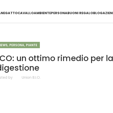
0% di sconto sul primo ordine e spedizioni gratuite per ordini da €50,
ANE
GATTO
CAVALLO
AMBIENTE
PERSONA
BUONI REGALO
BLOG
AZIE
,
,
NEWS
PERSONA
PIANTE
O: un ottimo rimedio per l
digestione
sted by
Union B.I.O.