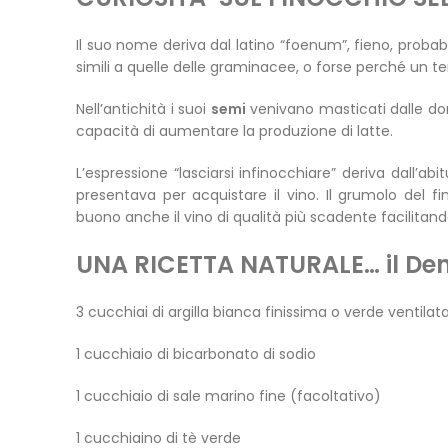
Il suo nome deriva dal latino “foenum”, fieno, probab
simili a quelle delle graminacee, o forse perché un t
Nell’antichità i suoi
semi
venivano masticati dalle don
capacità di aumentare la produzione di latte.
L’espressione “lasciarsi infinocchiare” deriva dall’abit
presentava per acquistare il vino. Il grumolo del 
buono anche il vino di qualità più scadente facilitand
UNA RICETTA NATURALE… il Dentif
3 cucchiai di argilla bianca finissima o verde ventilat
1 cucchiaio di bicarbonato di sodio
1 cucchiaio di sale marino fine (facoltativo)
1 cucchiaino di tè verde