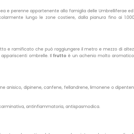
 e perenne appartenente alla famiglia delle Umbrelliferae ed 
icolarmente lungo le zone costiere, dalla pianura fino ai 1.00
etto e ramificato che può raggiungere il metro e mezzo di alte
 appariscenti ombrelle. Il
frutto
è un achenio molto aromatico. 
ne anisico, dipinene, canfene, fellandrene, limonene o dipente
, carminativa, antinfiammatoria, antispasmodica.