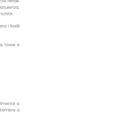
li renali.
latulenza,
nchite.
 i livelli
ia, tosse e
almente a
ttembre a