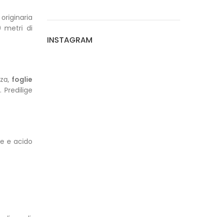
originaria
0 metri di
INSTAGRAM
zza,
foglie
Predilige
ne e acido