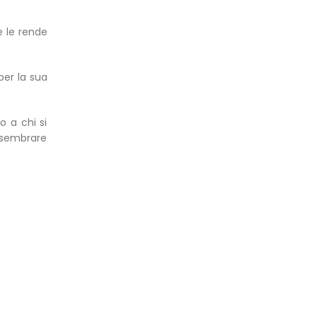
e le rende
per la sua
lo a chi si
r sembrare