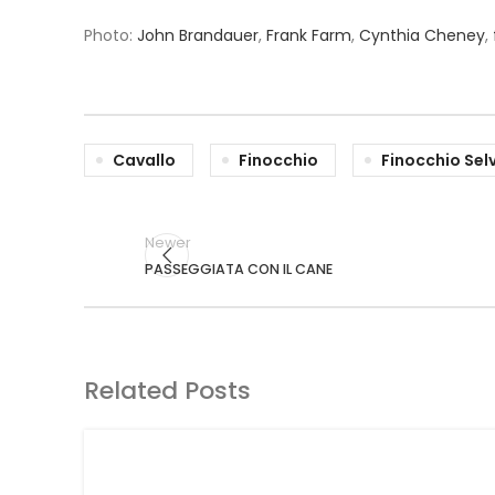
Photo:
John Brandauer
,
Frank Farm
,
Cynthia Cheney
,
Cavallo
Finocchio
Finocchio Sel
Newer
PASSEGGIATA CON IL CANE
Related Posts