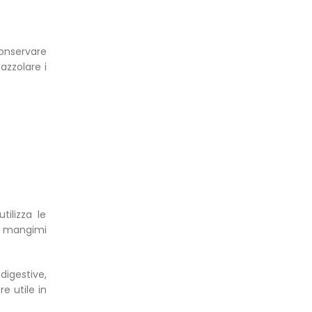
conservare
azzolare i
tilizza le
oi mangimi
digestive,
 utile in