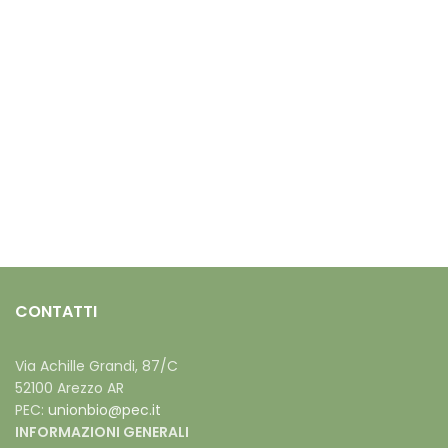
CONTATTI
Via Achille Grandi, 87/C
52100 Arezzo AR
PEC:
unionbio@pec.it
INFORMAZIONI GENERALI