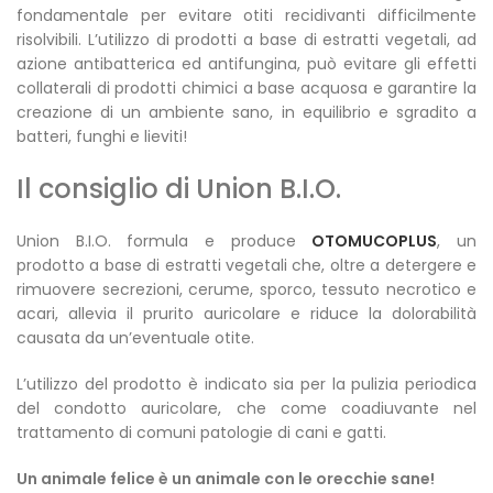
fondamentale per evitare otiti recidivanti difficilmente
risolvibili. L’utilizzo di prodotti a base di estratti vegetali, ad
azione antibatterica ed antifungina, può evitare gli effetti
collaterali di prodotti chimici a base acquosa e garantire la
creazione di un ambiente sano, in equilibrio e sgradito a
batteri, funghi e lieviti!
Il consiglio di Union B.I.O.
Union B.I.O. formula e produce
OTOMUCOPLUS
, un
prodotto a base di estratti vegetali che, o
ltre a detergere e
rimuovere secrezioni, cerume, sporco, tessuto necrotico e
acari, allevia il prurito auricolare e riduce la dolorabilità
causata da un’eventuale otite.
L’utilizzo del prodotto è indicato sia per la pulizia periodica
del condotto auricolare, che come coadiuvante nel
trattamento di comuni patologie di cani e gatti.
Un animale felice è un animale con le orecchie sane!