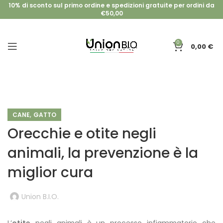
10% di sconto sul primo ordine e spedizioni gratuite per ordini da
€50,00
0
0,00
€
,
CANE
GATTO
Orecchie e otite negli
animali, la prevenzione è la
miglior cura
Union B.I.O.